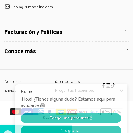
hola@rumaonline.com
Facturación y Políticas
Conoce más
Nosotros
¡Contáctanos!
Facebook
Instagram
TikTok
Envíos
Preguntas frecuentes
Formas
© 2026,
Ruma
Tecnología de Shopify
de
pago