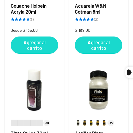
Gouache Holbein
Acuarela W&N
Acryla 20ml
Cotman 8ml
3
2
(3)
(2)
reseñas
reseñas
totales
totales
Precio
Desde $ 135.00
Precio
$ 169.00
habitual
habitual
Agregar al
Agregar al
carrito
carrito
+16
+27