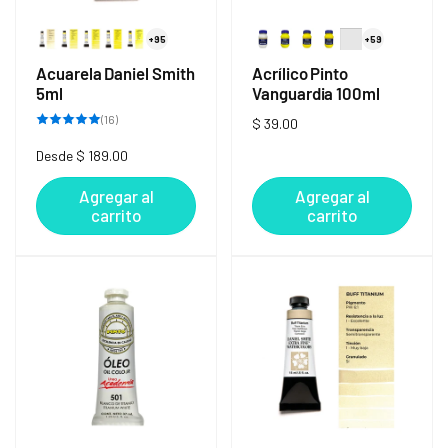
+95
+59
Acuarela Daniel Smith
Acrílico Pinto
5ml
Vanguardia 100ml
16
(16)
Precio
$ 39.00
reseñas
totales
habitual
Precio
Desde $ 189.00
habitual
Agregar al
Agregar al
carrito
carrito