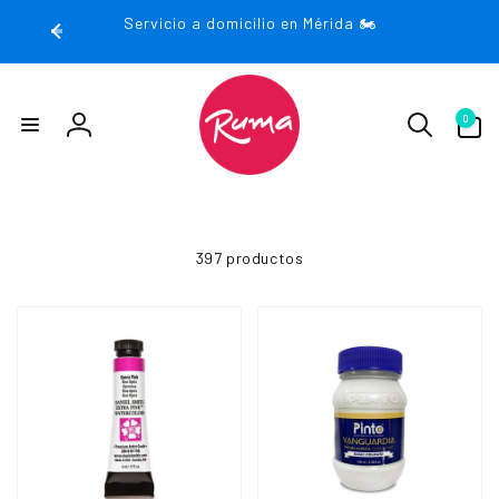
rectamente
Servicio a domicilio en Mérida 🏍️
 contenido
0
0
artículos
Iniciar
sesión
397 productos