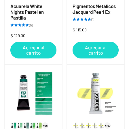
Acuarela White
Pigmentos Metálicos
Nights Pastel en
Jacquard Pearl Ex
Pastilla
1
(1)
reseñas
5
(5)
totales
reseñas
Precio
$ 115.00
totales
Precio
$ 129.00
habitual
habitual
Agregar al
Agregar al
carrito
carrito
+66
+107