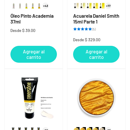
+43
+77
Óleo Pinto Academia
Acuarela Daniel Smith
37ml
15ml Parte 1
5
(5)
Precio
Desde $ 39.00
reseñas
totales
habitual
Precio
Desde $ 329.00
habitual
Agregar al
Agregar al
carrito
carrito