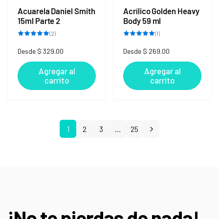
Acuarela Daniel Smith
Acrílico Golden Heavy
15ml Parte 2
Body 59 ml
2
1
(2)
(1)
reseñas
reseñas
totales
totales
Precio
Desde $ 329.00
Precio
Desde $ 269.00
habitual
habitual
Agregar al
Agregar al
carrito
carrito
1
2
3
…
25
¡No te pierdas de nada!