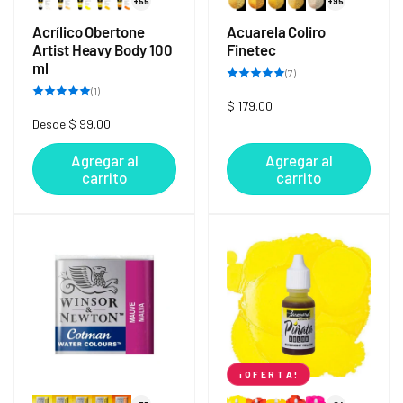
+55
+95
Acrílico Obertone
Acuarela Coliro
Artist Heavy Body 100
Finetec
ml
7
(7)
reseñas
1
(1)
totales
reseñas
Precio
$ 179.00
totales
Precio
Desde $ 99.00
habitual
habitual
Agregar al
Agregar al
carrito
carrito
¡ O F E R T A !