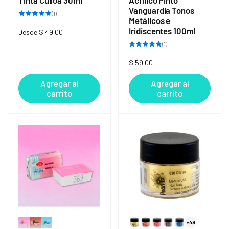
Tinta Cuiloa 30ml
Acrílico Pinto
Vanguardia Tonos
1
(1)
reseñas
Metálicos e
totales
Iridiscentes 100ml
Precio
Desde $ 49.00
habitual
1
(1)
reseñas
totales
Precio
$ 59.00
habitual
Agregar al
Agregar al
carrito
carrito
+49