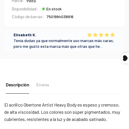
Marca:
Pinto
Disponibilidad:
En stock
Código de barras:
7501994038916
Compra ahora y paga a meses
sin tarjeta de crédito
Agrega tu producto al carrito y
elige pagar
1
con Meses sin Tarjeta.
En tu cuenta de Mercado Pago,
elige la
Descripción
Envíos
2
cantidad de meses
y confirma.
Paga mes a mes
con saldo disponible,
3
débito u otros medios.
El acrílico Obertone Artist Heavy Body es espeso y cremoso,
de alta viscosidad. Los colores son súper pigmentados, muy
Crédito sujeto a aprobación.
cubrientes, resistentes a la luz y de acabado satinado.
¿Tienes dudas? Consulta nuestra
Ayuda.