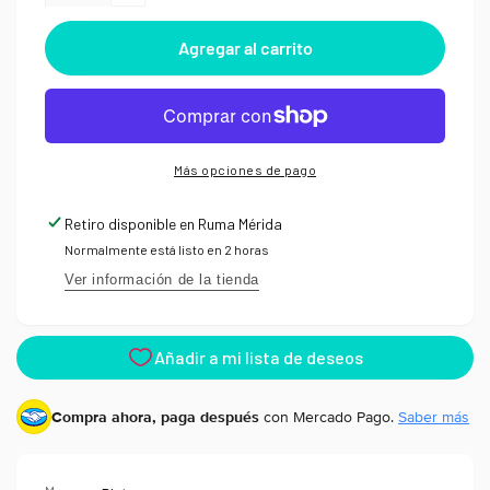
Reducir
cantidad
cantidad
para
Agregar al carrito
para
Acrílico
Acrílico
Obertone
Obertone
Artist
Artist
Heavy
Heavy
Body
Body
100
Más opciones de pago
100
ml
ml
Retiro disponible en
Ruma Mérida
Normalmente está listo en 2 horas
Ver información de la tienda
Compra ahora, paga después
con Mercado Pago.
Saber más