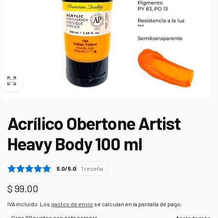
Acrílico Obertone Artist
Heavy Body 100 ml
5.0/5.0
1 reseña
Precio
$ 99.00
habitual
IVA incluido. Los
gastos de envío
se calculan en la pantalla de pago.