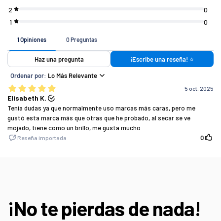
Si tu pedido es de
Costo de envío
$ 7 4 9 (o menos)
$ 1 4 9
$ 7 5 0 - $ 1 4 4 9
$ 8 0
$ 1 4 5 0 (o más)
G R A T I S
¡No te pierdas de nada!