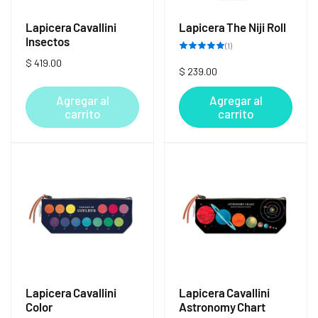
Lapicera Cavallini
Lapicera The Niji Roll
Insectos
1
(1)
reseñas
Precio
$ 419.00
totales
Precio
$ 239.00
habitual
habitual
Agregar al
Agregar al
carrito
carrito
Lapicera Cavallini
Lapicera Cavallini
Color
Astronomy Chart