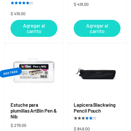
1
(1)
Precio
$ 419.00
reseñas
totales
habitual
Precio
$ 419.00
habitual
Agregar al
Agregar al
carrito
carrito
AGOTADO
Estuche para
Lapicera Blackwing
plumillas ArtBin Pen &
Pencil Pouch
Nib
1
(1)
reseñas
Precio
$ 279.00
totales
Precio
$ 849.00