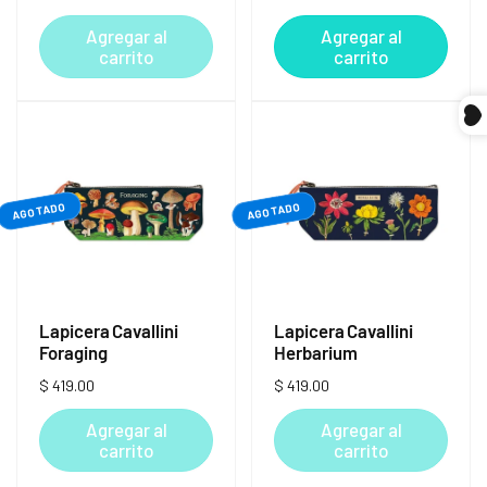
habitual
habitual
Agregar al
Agregar al
carrito
carrito
AGOTADO
AGOTADO
Lapicera Cavallini
Lapicera Cavallini
Foraging
Herbarium
Precio
$ 419.00
Precio
$ 419.00
habitual
habitual
Agregar al
Agregar al
carrito
carrito