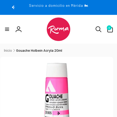
rectamente
Servicio a domicilio en Mérida 🏍️
 contenido
0
0
artículos
Iniciar
sesión
Inicio
Gouache Holbein Acryla 20ml
irectamente
la
nformación
el producto