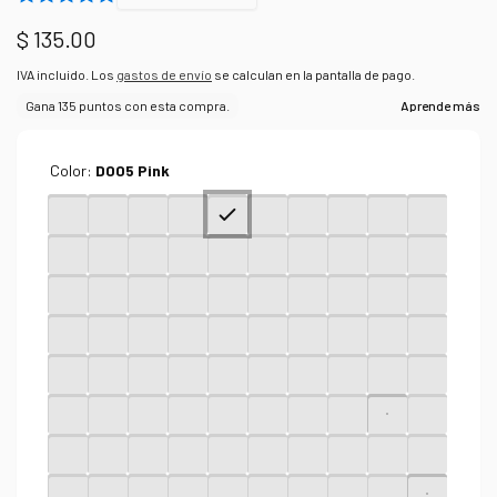
Precio
$ 135.00
habitual
IVA incluido. Los
gastos de envío
se calculan en la pantalla de pago.
Color:
D005 Pink