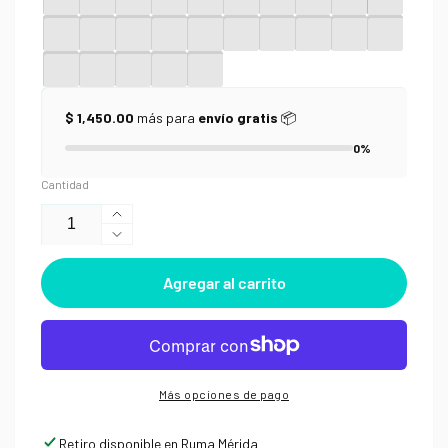
$ 1,450.00
más para
envío gratis
📦
0%
Cantidad
Aumentar
Reducir
cantidad
cantidad
para
Agregar al carrito
para
Gouache
Gouache
Holbein
Holbein
Acryla
Acryla
20ml
20ml
Más opciones de pago
Retiro disponible en
Ruma Mérida