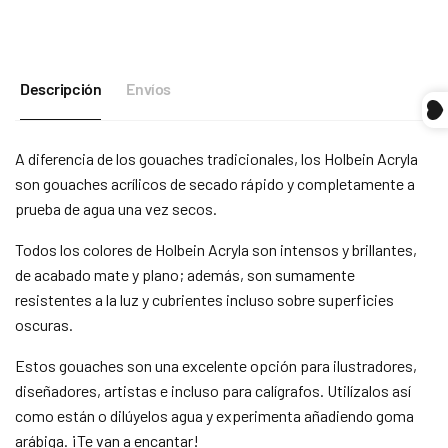
Compra ahora y paga a meses
Descripción
Envíos
sin tarjeta de crédito
A diferencia de los gouaches tradicionales, los Holbein Acryla
Agrega tu producto al carrito y
elige pagar
1
con Meses sin Tarjeta.
son gouaches acrílicos de secado rápido y completamente a
En tu cuenta de Mercado Pago,
elige la
prueba de agua una vez secos.
2
cantidad de meses
y confirma.
Paga mes a mes
con saldo disponible,
3
Todos los colores de Holbein Acryla son intensos y brillantes,
débito u otros medios.
de acabado mate y plano; además, son sumamente
resistentes a la luz y cubrientes incluso sobre superficies
Crédito sujeto a aprobación.
¿Tienes dudas? Consulta nuestra
Ayuda.
oscuras.
Estos gouaches son una excelente opción para ilustradores,
diseñadores, artistas e incluso para calígrafos. Utilízalos así
como están o dilúyelos agua y experimenta añadiendo goma
arábiga. ¡Te van a encantar!