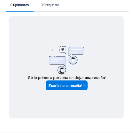
Si tu pedido es de
Costo de envío
$ 7 4 9 (o menos)
$ 1 4 9
$ 7 5 0 - $ 1 4 4 9
$ 8 0
$ 1 4 5 0 (o más)
G R A T I S