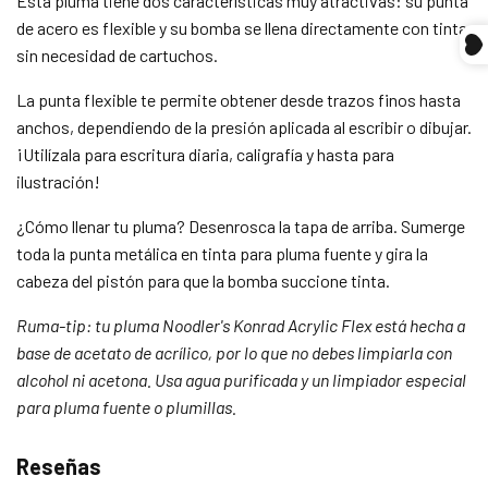
Esta pluma tiene dos características muy atractivas: su punta
Compra ahora y paga a meses
de acero es flexible y su bomba se llena directamente con tinta,
sin tarjeta de crédito
sin necesidad de cartuchos.
La punta flexible te permite obtener desde trazos finos hasta
Agrega tu producto al carrito y
elige pagar
1
con Meses sin Tarjeta.
anchos, dependiendo de la presión aplicada al escribir o dibujar.
En tu cuenta de Mercado Pago,
elige la
¡Utilízala para escritura diaria, caligrafía y hasta para
2
cantidad de meses
y confirma.
ilustración!
Paga mes a mes
con saldo disponible,
3
débito u otros medios.
¿Cómo llenar tu pluma? Desenrosca la tapa de arriba. Sumerge
toda la punta metálica en tinta para pluma fuente y gira la
Crédito sujeto a aprobación.
¿Tienes dudas? Consulta nuestra
Ayuda.
cabeza del pistón para que la bomba succione tinta.
Ruma-tip: tu pluma Noodler's Konrad Acrylic Flex está hecha a
base de acetato de acrílico, por lo que no debes limpiarla con
alcohol ni acetona. Usa agua purificada y un limpiador especial
para pluma fuente o plumillas.