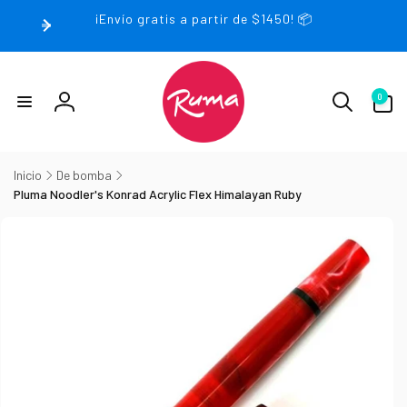
rectamente
¡Envío gratis a partir de $1450! 📦
 contenido
0
0
artículos
Iniciar
sesión
Inicio
De bomba
Pluma Noodler's Konrad Acrylic Flex Himalayan Ruby
irectamente
la
nformación
el producto