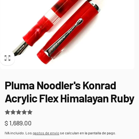
Pluma Noodler's Konrad
Acrylic Flex Himalayan Ruby
Precio
$ 1,689.00
habitual
IVA incluido. Los
gastos de envío
se calculan en la pantalla de pago.