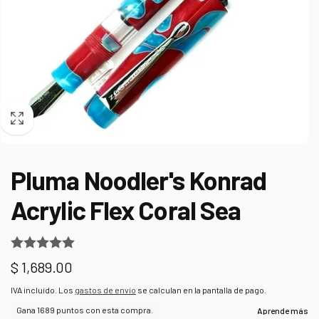
Pluma Noodler's Konrad
Acrylic Flex Coral Sea
Precio
$ 1,689.00
habitual
IVA incluido. Los
gastos de envío
se calculan en la pantalla de pago.