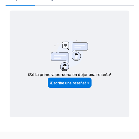
Si tu pedido es de
Costo de envío
$ 7 4 9 (o menos)
$ 1 4 9
$ 7 5 0 - $ 1 4 4 9
$ 8 0
$ 1 4 5 0 (o más)
G R A T I S