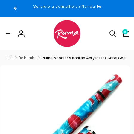
rectamente
Servicio a domicilio en Mérida 🏍️
 contenido
0
0
artículos
Iniciar
sesión
Inicio
De bomba
Pluma Noodler's Konrad Acrylic Flex Coral Sea
irectamente
la
nformación
el producto