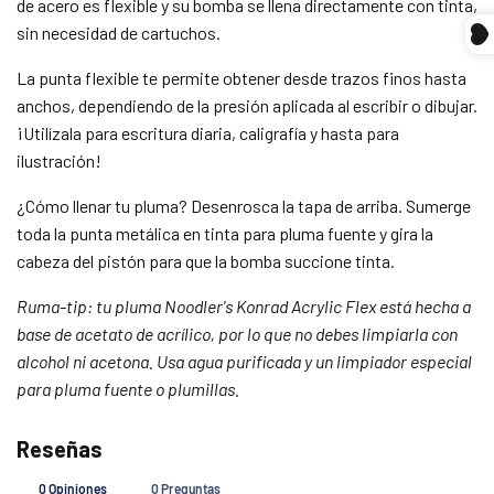
Compra ahora y paga a meses
de acero es flexible y su bomba se llena directamente con tinta,
sin tarjeta de crédito
sin necesidad de cartuchos.
La punta flexible te permite obtener desde trazos finos hasta
Agrega tu producto al carrito y
elige pagar
anchos, dependiendo de la presión aplicada al escribir o dibujar.
1
con Meses sin Tarjeta.
¡Utilízala para escritura diaria, caligrafía y hasta para
En tu cuenta de Mercado Pago,
elige la
2
cantidad de meses
y confirma.
ilustración!
Paga mes a mes
con saldo disponible,
3
débito u otros medios.
¿Cómo llenar tu pluma? Desenrosca la tapa de arriba. Sumerge
toda la punta metálica en tinta para pluma fuente y gira la
Crédito sujeto a aprobación.
cabeza del pistón para que la bomba succione tinta.
¿Tienes dudas? Consulta nuestra
Ayuda.
Ruma-tip: tu pluma Noodler's Konrad Acrylic Flex está hecha a
base de acetato de acrílico, por lo que no debes limpiarla con
alcohol ni acetona. Usa agua purificada y un limpiador especial
para pluma fuente o plumillas.