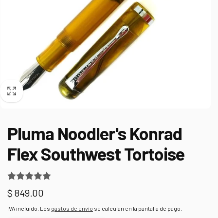
Pluma Noodler's Konrad
Flex Southwest Tortoise
Precio
$ 849.00
habitual
IVA incluido. Los
gastos de envío
se calculan en la pantalla de pago.