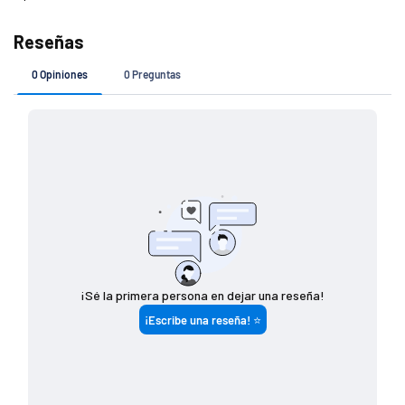
Si tu pedido es de
Costo de envío
$ 7 4 9 (o menos)
$ 1 4 9
$ 7 5 0 - $ 1 4 4 9
$ 8 0
$ 1 4 5 0 (o más)
G R A T I S