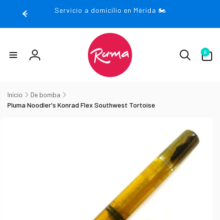
rectamente
Servicio a domicilio en Mérida 🏍️
 contenido
0
0
artículos
Iniciar
sesión
Inicio
De bomba
Pluma Noodler's Konrad Flex Southwest Tortoise
irectamente
la
nformación
el producto