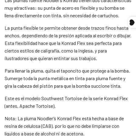
Las plumas fuente Noodler’s Konrad tienen dos características
muy atractivas: su punta de acero es flexible y su bomba se
Compra ahora y paga a meses
llena directamente con tinta, sin necesidad de cartuchos.
sin tarjeta de crédito
La punta flexible te permite obtener desde trazos finos hasta
anchos, dependiendo de la presión aplicada al escribir o dibujar.
Agrega tu producto al carrito y
elige pagar
1
Esta flexibilidad hace que la Konrad Flex sea perfecta para
con Meses sin Tarjeta.
En tu cuenta de Mercado Pago,
elige la
ciertos estilos de caligrafía, como la inglesa, y para
2
cantidad de meses
y confirma.
ilustradores que quieran entintar sus trabajos.
Paga mes a mes
con saldo disponible,
3
débito u otros medios.
Para llenar la pluma, quita el taponcito que protege a la bomba.
Sumerge toda la punta metálica en tinta para pluma fuente y
Crédito sujeto a aprobación.
gira la cabeza del pistón para que la bomba succione tinta.
¿Tienes dudas? Consulta nuestra
Ayuda.
Este es el modelo Southwest Tortoise de la serie Konrad Flex
(antes, Apache Tortoise).
Nota: La pluma Noodler’s Konrad Flex está hecha a base de
resina de celulosa (CAB), por lo que no debe limpiarse con
líquidos a base de alcohol ni de acetona.