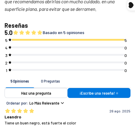
que recomendamos abrirlas con mucho cuidado, en una
sin tarjeta de crédito
superficie plana, para evitar que se derramen.
Agrega tu producto al carrito y
elige pagar
1
con Meses sin Tarjeta.
En tu cuenta de Mercado Pago,
elige la
2
cantidad de meses
y confirma.
Paga mes a mes
con saldo disponible,
3
débito u otros medios.
Si tu pedido es de
Costo de envío
Crédito sujeto a aprobación.
¿Tienes dudas? Consulta nuestra
Ayuda.
$ 7 4 9 (o menos)
$ 1 4 9
$ 7 5 0 - $ 1 4 4 9
$ 8 0
$ 1 4 5 0 (o más)
G R A T I S