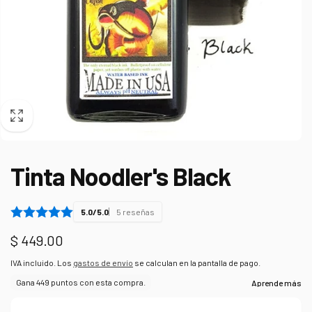
Tinta Noodler's Black
5.0/5.0
5 reseñas
Precio
$ 449.00
habitual
IVA incluido. Los
gastos de envío
se calculan en la pantalla de pago.