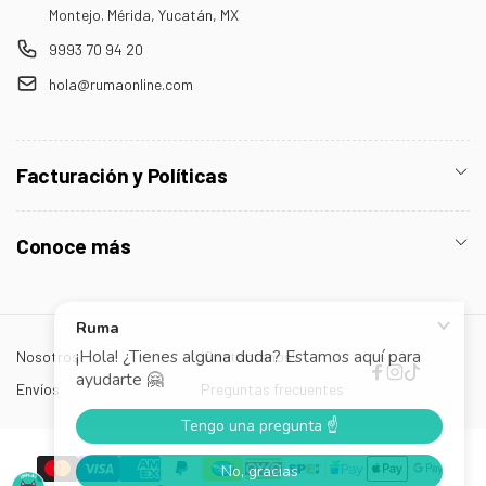
Montejo. Mérida, Yucatán, MX
9993 70 94 20
hola@rumaonline.com
Facturación y Políticas
Conoce más
Nosotros
¡Contáctanos!
Facebook
Instagram
TikTok
Envíos
Preguntas frecuentes
Formas