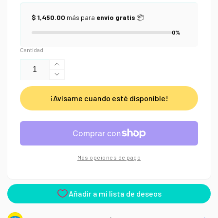
$ 1,450.00
más para
envío gratis
📦
0%
Cantidad
Aumentar
Reducir
cantidad
cantidad
para
¡Avísame cuando esté disponible!
para
Tinta
Tinta
Noodler&#39;s
Noodler&#39;s
Black
Black
Más opciones de pago