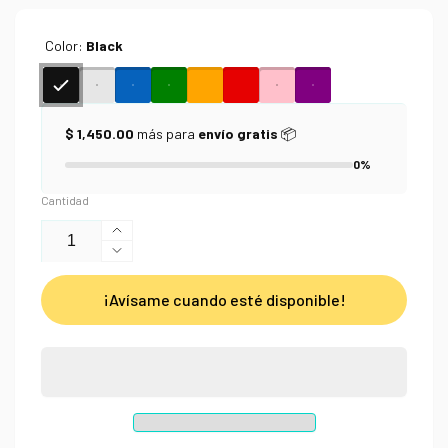
Color:
Black
$ 1,450.00
más para
envío gratis
📦
0%
Cantidad
Aumentar
Reducir
cantidad
cantidad
para
¡Avísame cuando esté disponible!
para
Pluma
Pluma
de
de
Gel
Gel
Muji
Muji
0.5
0.5
Cap
Cap
Type