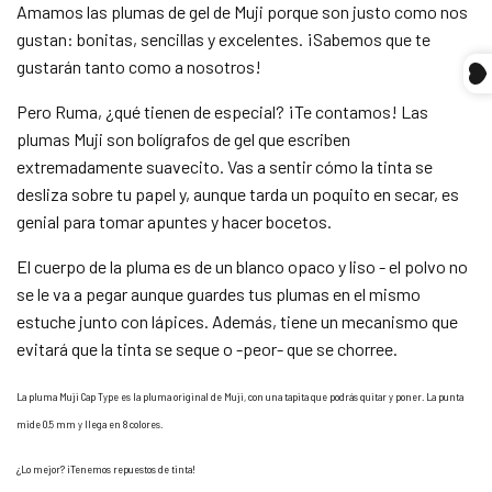
Amamos las plumas de gel de Muji porque son justo como nos
gustan: bonitas, sencillas y excelentes. ¡Sabemos que te
Compra ahora y paga a meses
gustarán tanto como a nosotros!
sin tarjeta de crédito
Pero Ruma, ¿qué tienen de especial? ¡Te contamos! Las
Agrega tu producto al carrito y
elige pagar
plumas Muji son bolígrafos de gel que escriben
1
con Meses sin Tarjeta.
extremadamente suavecito. Vas a sentir cómo la tinta se
En tu cuenta de Mercado Pago,
elige la
2
cantidad de meses
y confirma.
desliza sobre tu papel y, aunque tarda un poquito en secar, es
Paga mes a mes
con saldo disponible,
genial para tomar apuntes y hacer bocetos.
3
débito u otros medios.
El cuerpo de la pluma es de un blanco opaco y liso - el polvo no
Crédito sujeto a aprobación.
se le va a pegar aunque guardes tus plumas en el mismo
¿Tienes dudas? Consulta nuestra
Ayuda.
estuche junto con lápices. Además, tiene un mecanismo que
evitará que la tinta se seque o -peor- que se chorree.
La pluma Muji Cap Type es la pluma original de Muji, con una tapita que podrás quitar y poner. La punta
mide 0.5 mm y llega en 8 colores.
¿Lo mejor? ¡Tenemos repuestos de tinta!