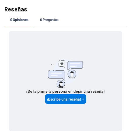
Si tu pedido es de
Costo de envío
$ 7 4 9 (o menos)
$ 1 4 9
$ 7 5 0 - $ 1 4 4 9
$ 8 0
$ 1 4 5 0 (o más)
G R A T I S