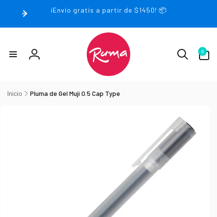
rectamente
¡Envío gratis a partir de $1450! 📦
 contenido
0
0
artículos
Iniciar
sesión
Inicio
Pluma de Gel Muji 0.5 Cap Type
irectamente
la
nformación
el producto