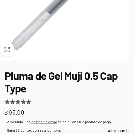
Pluma de Gel Muji 0.5 Cap
Type
Precio
$ 65.00
habitual
IVA incluido. Los
gastos de envío
se calculan en la pantalla de pago.