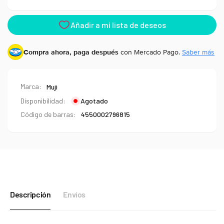
Type
Compra ahora, paga después
con Mercado Pago.
Saber más
Marca:
Muji
Disponibilidad:
Agotado
Código de barras:
4550002796815
Descripción
Envíos