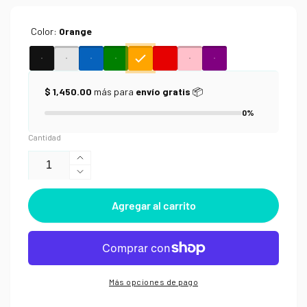
Color:
Orange
$ 1,450.00
más para
envío gratis
📦
0%
Cantidad
Aumentar
Reducir
cantidad
cantidad
para
Agregar al carrito
para
Pluma
Pluma
de
de
Gel
Gel
Muji
Muji
0.5
0.5
Cap
Más opciones de pago
Cap
Type