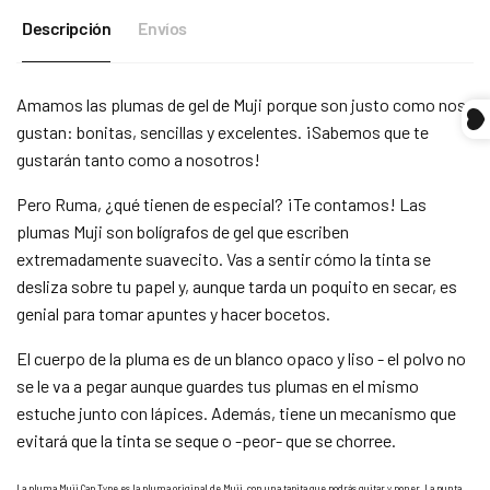
Descripción
Envíos
Compra ahora y paga a meses
Amamos las plumas de gel de Muji porque son justo como nos
sin tarjeta de crédito
gustan: bonitas, sencillas y excelentes. ¡Sabemos que te
gustarán tanto como a nosotros!
Agrega tu producto al carrito y
elige pagar
1
con Meses sin Tarjeta.
Pero Ruma, ¿qué tienen de especial? ¡Te contamos! Las
En tu cuenta de Mercado Pago,
elige la
2
plumas Muji son bolígrafos de gel que escriben
cantidad de meses
y confirma.
Paga mes a mes
con saldo disponible,
extremadamente suavecito. Vas a sentir cómo la tinta se
3
débito u otros medios.
desliza sobre tu papel y, aunque tarda un poquito en secar, es
genial para tomar apuntes y hacer bocetos.
Crédito sujeto a aprobación.
¿Tienes dudas? Consulta nuestra
Ayuda.
El cuerpo de la pluma es de un blanco opaco y liso - el polvo no
se le va a pegar aunque guardes tus plumas en el mismo
estuche junto con lápices. Además, tiene un mecanismo que
evitará que la tinta se seque o -peor- que se chorree.
La pluma Muji Cap Type es la pluma original de Muji, con una tapita que podrás quitar y poner. La punta