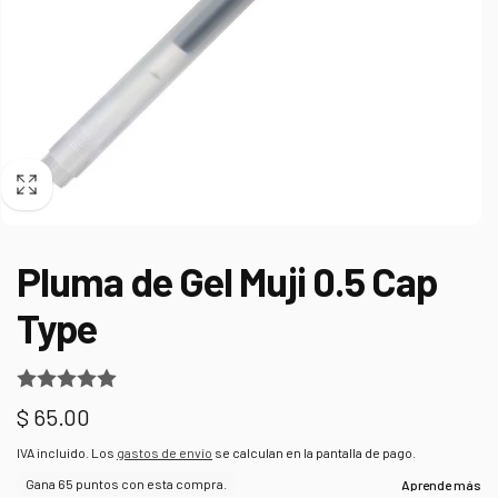
Pluma de Gel Muji 0.5 Cap
Type
Precio
$ 65.00
habitual
IVA incluido. Los
gastos de envío
se calculan en la pantalla de pago.