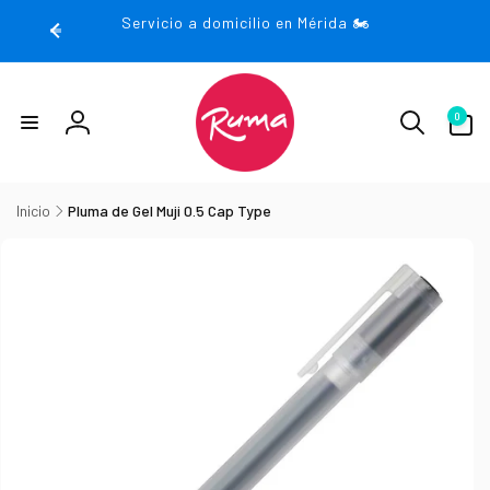
rectamente
Servicio a domicilio en Mérida 🏍️
 contenido
0
0
artículos
Iniciar
sesión
Inicio
Pluma de Gel Muji 0.5 Cap Type
irectamente
la
nformación
el producto