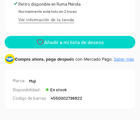
Type
Retiro disponible en
Ruma Mérida
Normalmente está listo en 2 horas
Ver información de la tienda
Compra ahora, paga después
con Mercado Pago.
Saber más
Marca:
Muji
Disponibilidad:
En stock
Código de barras:
4550002796822