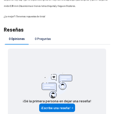
mide 0.38 mm (¡buenísima si tienes letra chiquita) y llega en 8 colores.
¿Lo mejor? ¡Tenemos repuestos de tinta!
Si tu pedido es de
Costo de envío
$ 7 4 9 (o menos)
$ 1 4 9
$ 7 5 0 - $ 1 4 4 9
$ 8 0
$ 1 4 5 0 (o más)
G R A T I S