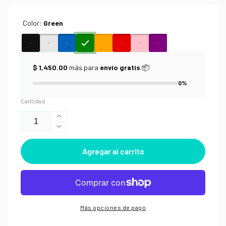
Color:
Green
$ 1,450.00
más para
envío gratis
📦
0%
Cantidad
Aumentar
Reducir
cantidad
cantidad
para
Agregar al carrito
para
Pluma
Pluma
de
de
Gel
Gel
Muji
Muji
0.38
0.38
Cap
Más opciones de pago
Cap
Type