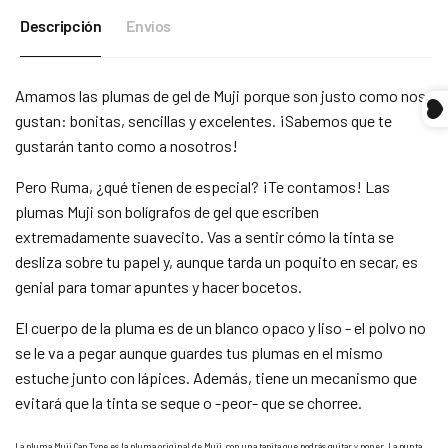
Descripción
Envíos
Compra ahora y paga a meses
Amamos las plumas de gel de Muji porque son justo como nos
sin tarjeta de crédito
gustan: bonitas, sencillas y excelentes. ¡Sabemos que te
gustarán tanto como a nosotros!
Agrega tu producto al carrito y
elige pagar
1
con Meses sin Tarjeta.
Pero Ruma, ¿qué tienen de especial? ¡Te contamos! Las
En tu cuenta de Mercado Pago,
elige la
2
plumas Muji son bolígrafos de gel que escriben
cantidad de meses
y confirma.
Paga mes a mes
con saldo disponible,
extremadamente suavecito. Vas a sentir cómo la tinta se
3
débito u otros medios.
desliza sobre tu papel y, aunque tarda un poquito en secar, es
genial para tomar apuntes y hacer bocetos.
Crédito sujeto a aprobación.
¿Tienes dudas? Consulta nuestra
Ayuda.
El cuerpo de la pluma es de un blanco opaco y liso - el polvo no
se le va a pegar aunque guardes tus plumas en el mismo
estuche junto con lápices. Además, tiene un mecanismo que
evitará que la tinta se seque o -peor- que se chorree.
La pluma Muji Cap Type es la pluma original de Muji, con una tapita que podrás quitar y poner. La punta