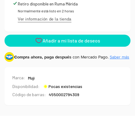
Type
Retiro disponible en
Ruma Mérida
Normalmente está listo en 2 horas
Ver información de la tienda
Compra ahora, paga después
con Mercado Pago.
Saber más
Marca:
Muji
Disponibilidad:
Pocas existencias
Código de barras:
4550002794309