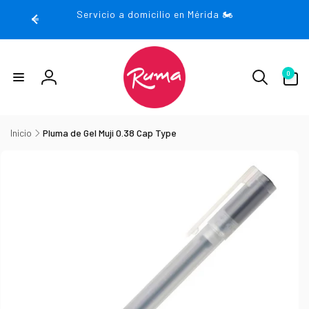
rectamente
Servicio a domicilio en Mérida 🏍️
 contenido
0
0
artículos
Iniciar
sesión
Inicio
Pluma de Gel Muji 0.38 Cap Type
irectamente
la
nformación
el producto