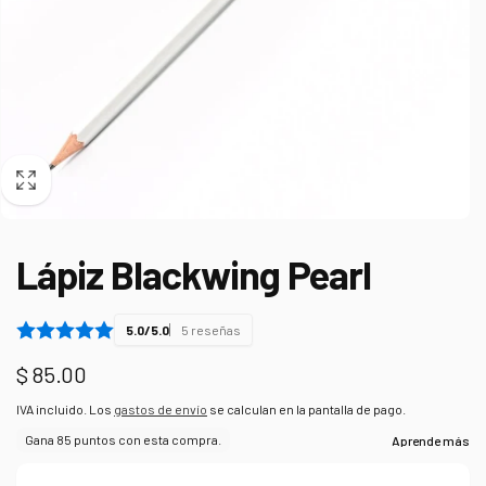
Lápiz Blackwing Pearl
5.0/5.0
5 reseñas
Precio
$ 85.00
habitual
IVA incluido. Los
gastos de envío
se calculan en la pantalla de pago.