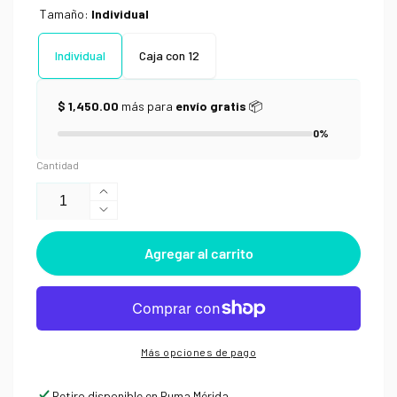
Tamaño:
Individual
Individual
Caja con 12
$ 1,450.00
más para
envío gratis
📦
0%
Cantidad
Aumentar
Reducir
cantidad
cantidad
para
Agregar al carrito
para
Lápiz
Lápiz
Blackwing
Blackwing
Pearl
Pearl
Más opciones de pago
Retiro disponible en
Ruma Mérida