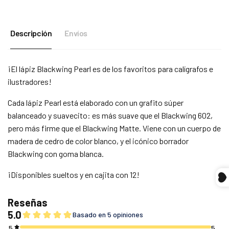
Descripción
Envíos
¡El lápiz Blackwing Pearl es de los favoritos para calígrafos e
ilustradores!
Cada lápiz Pearl está elaborado con un grafito súper
balanceado y suavecito: es más suave que el Blackwing 602,
pero más firme que el Blackwing Matte. Viene con un cuerpo de
madera de cedro de color blanco, y el icónico borrador
Blackwing con goma blanca.
Compra ahora y paga a meses
¡Disponibles sueltos y en cajita con 12!
sin tarjeta de crédito
Agrega tu producto al carrito y
elige pagar
1
con Meses sin Tarjeta.
En tu cuenta de Mercado Pago,
elige la
2