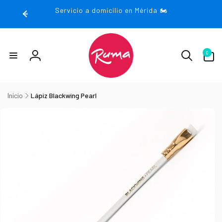
rectamente
Servicio a domicilio en Mérida 🏍️
 contenido
0
0
artículos
Iniciar
sesión
Inicio
Lápiz Blackwing Pearl
irectamente
la
nformación
el producto