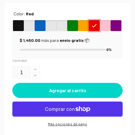
Color:
Red
$ 1,450.00
más para
envío gratis
📦
0%
Cantidad
Aumentar
Reducir
cantidad
cantidad
para
Agregar al carrito
para
Pluma
Pluma
de
de
Gel
Gel
Muji
Muji
0.3
0.3
Knock-
Más opciones de pago
Knock-
Type