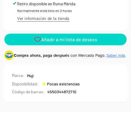
Type
Retiro disponible en
Ruma Mérida
Normalmente está listo en 2 horas
Ver información de la tienda
Compra ahora, paga después
con Mercado Pago.
Saber más
Marca:
Muji
Disponibilidad:
Pocas existencias
Código de barras:
4550344872710