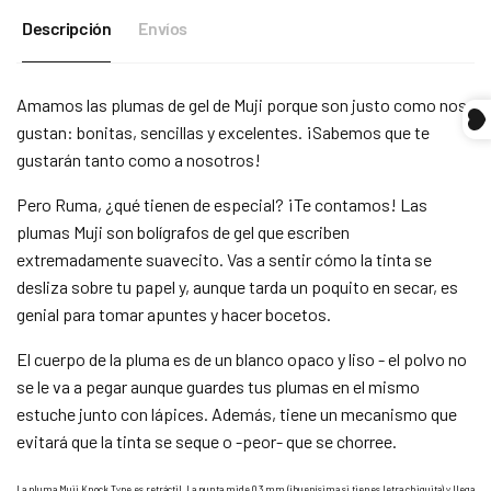
Descripción
Envíos
Compra ahora y paga a meses
Amamos las plumas de gel de Muji porque son justo como nos
sin tarjeta de crédito
gustan: bonitas, sencillas y excelentes. ¡Sabemos que te
gustarán tanto como a nosotros!
Agrega tu producto al carrito y
elige pagar
1
con Meses sin Tarjeta.
Pero Ruma, ¿qué tienen de especial? ¡Te contamos! Las
En tu cuenta de Mercado Pago,
elige la
2
plumas Muji son bolígrafos de gel que escriben
cantidad de meses
y confirma.
Paga mes a mes
con saldo disponible,
extremadamente suavecito. Vas a sentir cómo la tinta se
3
débito u otros medios.
desliza sobre tu papel y, aunque tarda un poquito en secar, es
genial para tomar apuntes y hacer bocetos.
Crédito sujeto a aprobación.
¿Tienes dudas? Consulta nuestra
Ayuda.
El cuerpo de la pluma es de un blanco opaco y liso - el polvo no
se le va a pegar aunque guardes tus plumas en el mismo
estuche junto con lápices. Además, tiene un mecanismo que
evitará que la tinta se seque o -peor- que se chorree.
La pluma Muji Knock Type es retráctil. La punta mide 0.3 mm (¡buenísima si tienes letra chiquita) y llega