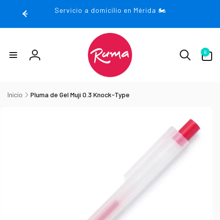
rectamente
Servicio a domicilio en Mérida 🏍️
 contenido
0
0
artículos
Iniciar
sesión
Inicio
Pluma de Gel Muji 0.3 Knock-Type
irectamente
la
nformación
el producto