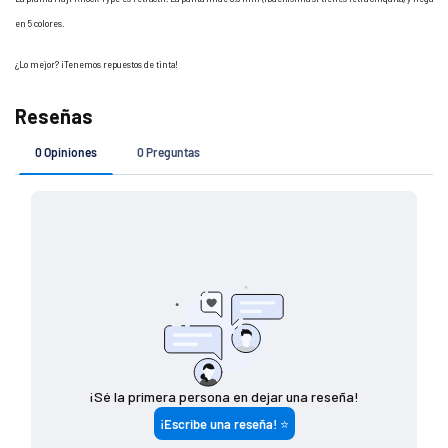
en 5 colores.
¿Lo mejor? ¡Tenemos repuestos de tinta!
Si tu pedido es de
Costo de envío
$ 7 4 9 (o menos)
$ 1 4 9
$ 7 5 0 - $ 1 4 4 9
$ 8 0
$ 1 4 5 0 (o más)
G R A T I S