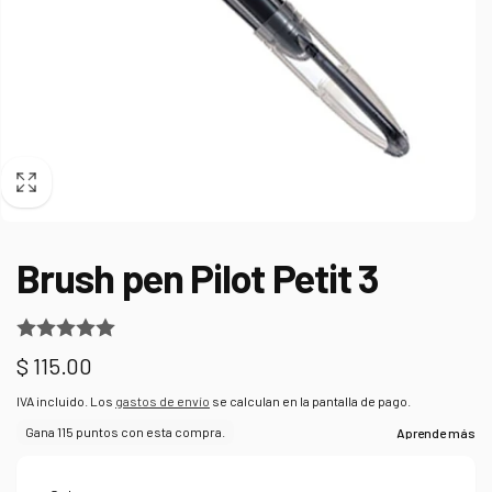
Brush pen Pilot Petit 3
Precio
$ 115.00
habitual
IVA incluido. Los
gastos de envío
se calculan en la pantalla de pago.