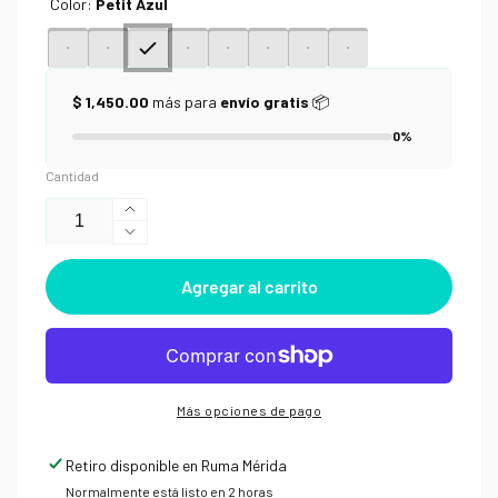
Color:
Petit Azul
$ 1,450.00
más para
envío gratis
📦
0%
Cantidad
Aumentar
Reducir
cantidad
cantidad
para
Agregar al carrito
para
Brush
Brush
pen
pen
Pilot
Pilot
Petit
Petit
3
3
Más opciones de pago
Retiro disponible en
Ruma Mérida
Normalmente está listo en 2 horas