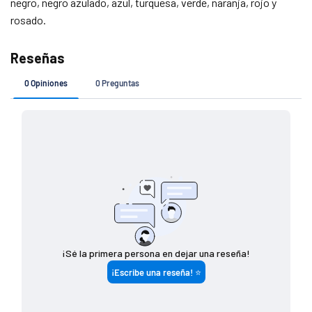
negro, negro azulado, azul, turquesa, verde, naranja, rojo y
rosado.
Si tu pedido es de
Costo de envío
$ 7 4 9 (o menos)
$ 1 4 9
$ 7 5 0 - $ 1 4 4 9
$ 8 0
$ 1 4 5 0 (o más)
G R A T I S