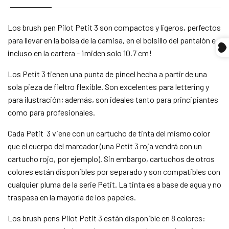
Los brush pen Pilot Petit 3 son compactos y ligeros, perfectos
Compra ahora y paga a meses
para llevar en la bolsa de la camisa, en el bolsillo del pantalón e
sin tarjeta de crédito
incluso en la cartera - ¡miden solo 10.7 cm!
Los Petit 3 tienen una punta de pincel hecha a partir de una
Agrega tu producto al carrito y
elige pagar
1
con Meses sin Tarjeta.
sola pieza de fieltro flexible. Son excelentes para lettering y
En tu cuenta de Mercado Pago,
elige la
2
para ilustración; además, son ideales tanto para principiantes
cantidad de meses
y confirma.
como para profesionales.
Paga mes a mes
con saldo disponible,
3
débito u otros medios.
Cada Petit 3 viene con un cartucho de tinta del mismo color
que el cuerpo del marcador (una Petit 3 roja vendrá con un
Crédito sujeto a aprobación.
¿Tienes dudas? Consulta nuestra
Ayuda.
cartucho rojo, por ejemplo). Sin embargo, cartuchos de otros
colores están disponibles por separado y son compatibles con
cualquier pluma de la serie Petit. La tinta es a base de agua y no
traspasa en la mayoría de los papeles.
Los brush pens Pilot Petit 3 están disponible en 8 colores: