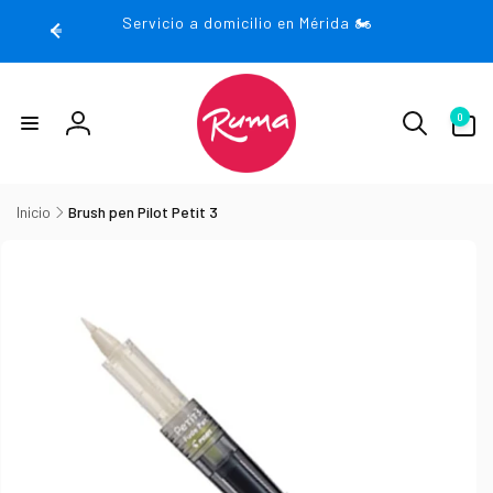
rectamente
Servicio a domicilio en Mérida 🏍️
 contenido
0
0
artículos
Iniciar
sesión
Inicio
Brush pen Pilot Petit 3
irectamente
la
nformación
el producto