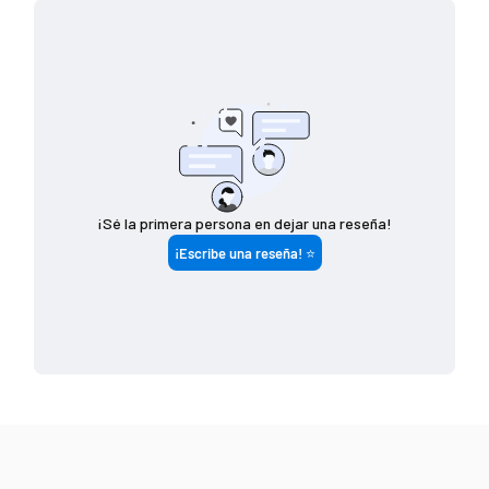
Si tu pedido es de
Costo de envío
$ 7 4 9 (o menos)
$ 1 4 9
$ 7 5 0 - $ 1 4 4 9
$ 8 0
$ 1 4 5 0 (o más)
G R A T I S