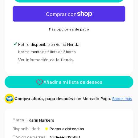
Brush
pen
pen
Karin
Karin
Brushmarker
Brushmarker
PRO
PRO
Neon
Más opciones de pago
Neon
Retiro disponible en
Ruma Mérida
Normalmente está listo en 2 horas
Ver información de la tienda
Compra ahora, paga después
con Mercado Pago.
Saber más
Marca:
Karin Markers
Disponibilidad:
Pocas existencias
Código de barras:
5904446025861