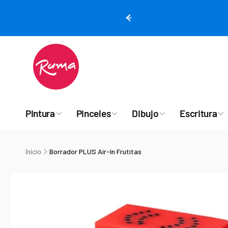
rectamente
 contenido
Pintura
Pinceles
Dibujo
Escritura
Inicio
Borrador PLUS Air-In Frutitas
Ir
directamente
a la
información
del producto