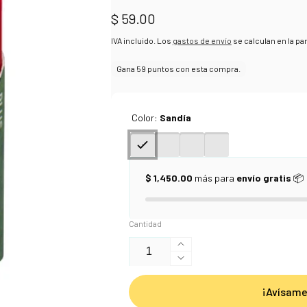
Precio
$ 59.00
habitual
IVA incluido. Los
gastos de envío
se calculan en la pan
Color:
Sandía
$ 1,450.00
más para
envío gratis
📦
Cantidad
Aumentar
Reducir
cantidad
cantidad
para
¡Avísame
para
Borrador