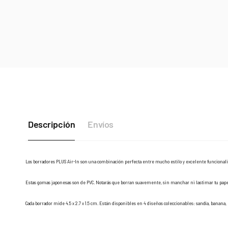
Descripción
Envíos
Los borradores PLUS Air-In son una combinación perfecta entre mucho estilo y excelente funcional
Estas gomas japonesas son de PVC. Notarás que borran suavemente, sin manchar ni lastimar tu papel;
Cada borrador mide 4.5 x 2.7 x 1.5 cm. Están disponibles en 4 diseños coleccionables: sandía, banana, 