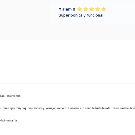
Compra ahora y paga a meses sin
tarjeta de crédito
idad, ¡los amamos!
Agrega tu producto al carrito y
elige pagar con
1
Meses sin Tarjeta.
 que dejan muy poquitos residuos y, lo mejor: conforme los usas, el diseño de fruta de cada uno se irá descubri
En tu cuenta de Mercado Pago,
elige la cantidad de
2
meses
y confirma.
kiwi y naranja.
Paga mes a mes
con saldo disponible, débito u
3
otros medios.