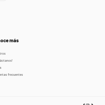
noce más
tros
áctanos!
s
ntas frecuentes