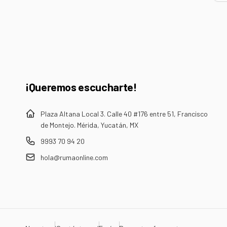
Co
el
¡Queremos escucharte!
Plaza Altana Local 3. Calle 40 #176 entre 51, Francisco
de Montejo. Mérida, Yucatán, MX
9993 70 94 20
hola@rumaonline.com