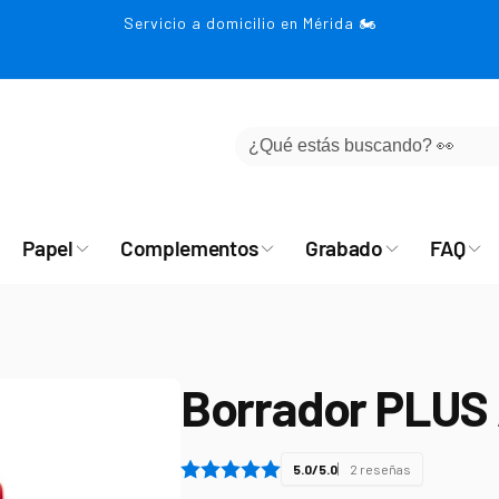
Servicio a domicilio en Mérida 🏍️
Papel
Complementos
Grabado
FAQ
Borrador PLUS A
5.0/5.0
2 reseñas