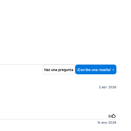
Costo de envío
$ 1 4 9
$ 8 0
G R A T I S