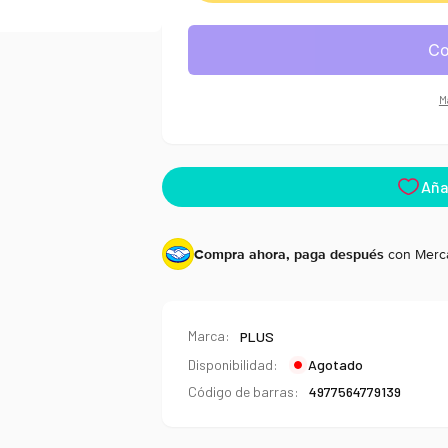
Borrador
PLUS
PLUS
Air-
Air-
In
In
Frutitas
Frutitas
M
Compra ahora, paga después
con Merc
Marca:
PLUS
Disponibilidad:
Agotado
Código de barras:
4977564779139