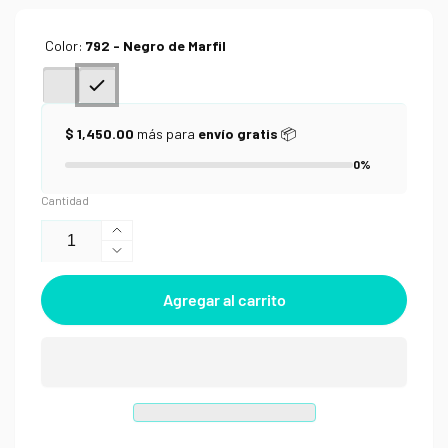
Color:
792 - Negro de Marfil
$ 1,450.00
más para
envío gratis
📦
0%
Cantidad
Aumentar
Reducir
cantidad
cantidad
para
Agregar al carrito
para
Acrílico
Acrílico
Pinto
Pinto
Vanguardia
Vanguardia
250ml
250ml