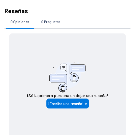
Si tu pedido es de
Costo de envío
$ 7 4 9 (o menos)
$ 1 4 9
$ 7 5 0 - $ 1 4 4 9
$ 8 0
$ 1 4 5 0 (o más)
G R A T I S