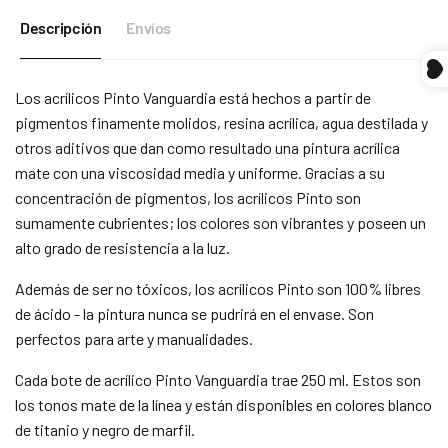
Descripción
Envíos
Compra ahora y paga a meses
sin tarjeta de crédito
Los acrílicos Pinto Vanguardia está hechos a partir de
pigmentos finamente molidos, resina acrílica, agua destilada y
Agrega tu producto al carrito y
elige pagar
1
con Meses sin Tarjeta.
otros aditivos que dan como resultado una pintura acrílica
En tu cuenta de Mercado Pago,
elige la
2
mate con una viscosidad media y uniforme. Gracias a su
cantidad de meses
y confirma.
Paga mes a mes
con saldo disponible,
concentración de pigmentos, los acrílicos Pinto son
3
débito u otros medios.
sumamente cubrientes; los colores son vibrantes y poseen un
alto grado de resistencia a la luz.
Crédito sujeto a aprobación.
¿Tienes dudas? Consulta nuestra
Ayuda.
Además de ser no tóxicos, los acrílicos Pinto son 100% libres
de ácido - la pintura nunca se pudrirá en el envase. Son
perfectos para arte y manualidades.
Cada bote de acrílico Pinto Vanguardia trae 250 ml. Estos son
los tonos mate de la línea y están disponibles en colores blanco
de titanio y negro de marfil.