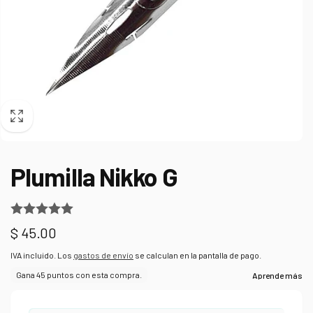
Plumilla Nikko G
Precio
$ 45.00
habitual
IVA incluido. Los
gastos de envío
se calculan en la pantalla de pago.