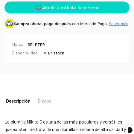
Compra ahora, paga después
con Mercado Pago.
Saber más
Marca:
DELETER
Disponibilidad:
En stock
Descripción
Envíos
Compra ahora y paga a meses
La plumilla Nikko G es una de las más populares y versátiles
sin tarjeta de crédito
que existen. Se trata de una plumilla cromada de alta calidad y