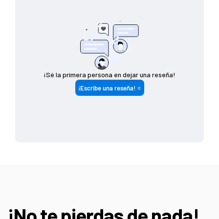
$ 7 4 9 (o menos)
$ 1 4 9
$ 7 5 0 - $ 1 4 4 9
$ 8 0
$ 1 4 5 0 (o más)
G R A T I S
¡No te pierdas de nada!