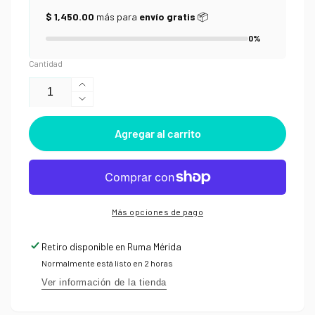
$ 1,450.00
más para
envío gratis
📦
0%
Cantidad
Aumentar
Reducir
cantidad
cantidad
para
Agregar al carrito
para
Plumilla
Plumilla
Nikko
Nikko
G
G
Más opciones de pago
Retiro disponible en
Ruma Mérida
Normalmente está listo en 2 horas
Ver información de la tienda