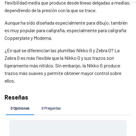
flexibilidad media que produce desde líneas delgadas a medias,
dependiendo de la presión con la que se trace.
Agrega tu producto al carrito y
elige pagar
1
con Meses sin Tarjeta.
Aunque ha sido diseñada especialmente para dibujo, también
En tu cuenta de Mercado Pago,
elige la
2
cantidad de meses
y confirma.
es muy popular para caligrafía, especialmente para caligrafía
Paga mes a mes
con saldo disponible,
Copperplate y Moderna.
3
débito u otros medios.
¿En qué se diferencian las plumillas Nikko G y Zebra G? La
Crédito sujeto a aprobación.
Zebra G es más flexible que la Nikko G y sus trazos son
¿Tienes dudas? Consulta nuestra
Ayuda.
ligeramente más nítidos. Sin embargo, la Nikko G produce
trazos más suaves y permite obtener mayor control sobre
ellos.
Si tu pedido es de
Costo de envío