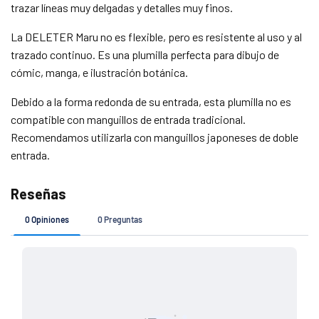
trazar líneas muy delgadas y detalles muy finos.
Agrega tu producto al carrito y
elige pagar
1
con Meses sin Tarjeta.
La DELETER Maru no es flexible, pero es resistente al uso y al
En tu cuenta de Mercado Pago,
elige la
2
cantidad de meses
y confirma.
trazado continuo. Es una plumilla perfecta para dibujo de
Paga mes a mes
con saldo disponible,
3
cómic, manga, e ilustración botánica.
débito u otros medios.
Debido a la forma redonda de su entrada, esta plumilla no es
Crédito sujeto a aprobación.
compatible con manguillos de entrada tradicional.
¿Tienes dudas? Consulta nuestra
Ayuda.
Recomendamos utilizarla con manguillos japoneses de doble
entrada.
Si tu pedido es de
Costo de envío
$ 7 4 9 (o menos)
$ 1 4 9