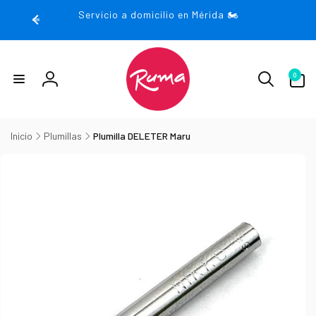
rectamente
Servicio a domicilio en Mérida 🏍️
 contenido
0
0
artículos
Iniciar
sesión
Inicio
Plumillas
Plumilla DELETER Maru
irectamente
la
nformación
el producto