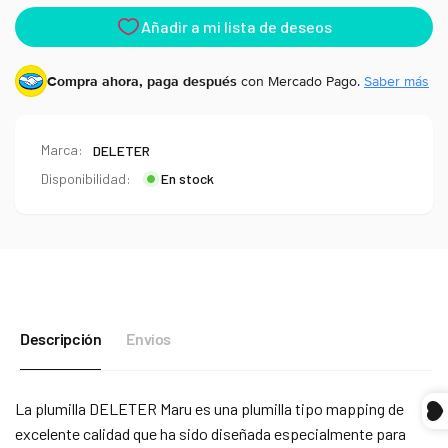
Compra ahora, paga después
con Mercado Pago.
Saber más
Marca:
DELETER
Disponibilidad:
En stock
Descripción
Envíos
Compra ahora y paga a meses
sin tarjeta de crédito
La plumilla DELETER Maru es una plumilla tipo mapping de
excelente calidad que ha sido diseñada especialmente para