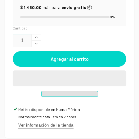
$ 1,450.00
más para
envío gratis
📦
0%
Cantidad
Aumentar
Reducir
cantidad
cantidad
para
Agregar al carrito
para
Pastilla
Pastilla
Vacía
Vacía
para
para
Acuarela
Acuarela
Retiro disponible en
Ruma Mérida
Normalmente está listo en 2 horas
Ver información de la tienda