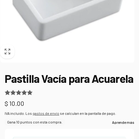
Pastilla Vacía para Acuarela
Precio
$ 10.00
habitual
IVA incluido. Los
gastos de envío
se calculan en la pantalla de pago.