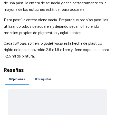
de una pastilla entera de acuarela y cabe perfectamente en la
Agrega tu producto al carrito y
elige pagar
1
mayoría de los estuches estándar para acuarela.
con Meses sin Tarjeta.
En tu cuenta de Mercado Pago,
elige la
2
cantidad de meses
y confirma.
Esta pastilla entera viene vacía. Prepara tus propias pastillas
Paga mes a mes
con saldo disponible,
3
utilizando tubos de acuarela y dejando secar, o haciendo
débito u otros medios.
mezclas propias de pigmentos y aglutinantes.
Crédito sujeto a aprobación.
Cada
full pan, sartén,
o
godet vacío
está hecha de plástico
¿Tienes dudas? Consulta nuestra
Ayuda.
rígido color blanco, mide 2.9 x 1.9 x 1 cm y tiene capacidad para
~2.5 ml de pintura.
Si tu pedido es de
Costo de envío
$ 7 4 9 (o menos)
$ 1 4 9