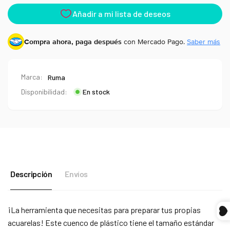
Compra ahora, paga después
con Mercado Pago.
Saber más
Marca:
Ruma
Disponibilidad:
En stock
Descripción
Envíos
Compra ahora y paga a meses
sin tarjeta de crédito
¡La herramienta que necesitas para preparar tus propias
acuarelas! Este cuenco de plástico tiene el tamaño estándar