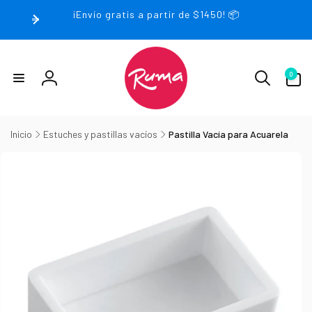
rectamente
¡Envío gratis a partir de $1450! 📦
 contenido
0
0
artículos
Iniciar
sesión
Inicio
Estuches y pastillas vacíos
Pastilla Vacía para Acuarela
irectamente
la
nformación
el producto