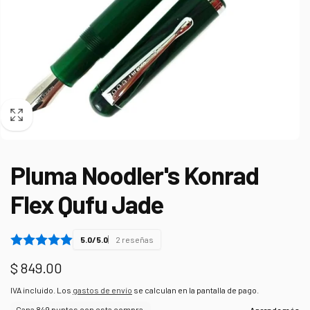
Pluma Noodler's Konrad
Flex Qufu Jade
5.0/5.0
2 reseñas
Precio
$ 849.00
habitual
IVA incluido. Los
gastos de envío
se calculan en la pantalla de pago.