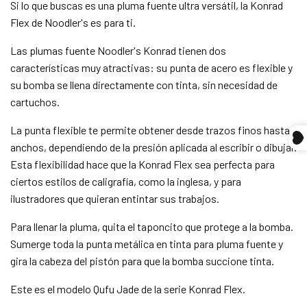
Si lo que buscas es una pluma fuente ultra versátil, la Konrad
Flex de Noodler's es para ti.
Las plumas fuente Noodler's Konrad tienen dos
características muy atractivas: su punta de acero es flexible y
su bomba se llena directamente con tinta, sin necesidad de
cartuchos.
Compra ahora y paga a meses
La punta flexible te permite obtener desde trazos finos hasta
sin tarjeta de crédito
anchos, dependiendo de la presión aplicada al escribir o dibujar.
Esta flexibilidad hace que la Konrad Flex sea perfecta para
Agrega tu producto al carrito y
elige pagar
ciertos estilos de caligrafía, como la inglesa, y para
1
con Meses sin Tarjeta.
ilustradores que quieran entintar sus trabajos.
En tu cuenta de Mercado Pago,
elige la
2
cantidad de meses
y confirma.
Paga mes a mes
con saldo disponible,
Para llenar la pluma, quita el taponcito que protege a la bomba.
3
débito u otros medios.
Sumerge toda la punta metálica en tinta para pluma fuente y
gira la cabeza del pistón para que la bomba succione tinta.
Crédito sujeto a aprobación.
¿Tienes dudas? Consulta nuestra
Ayuda.
Este es el modelo Qufu Jade de la serie Konrad Flex.