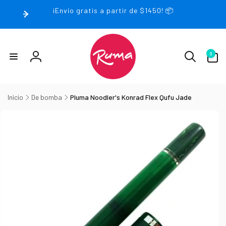
rectamente
¡Envío gratis a partir de $1450! 📦
 contenido
0
0
artículos
Iniciar
sesión
Inicio
De bomba
Pluma Noodler's Konrad Flex Qufu Jade
irectamente
la
nformación
el producto