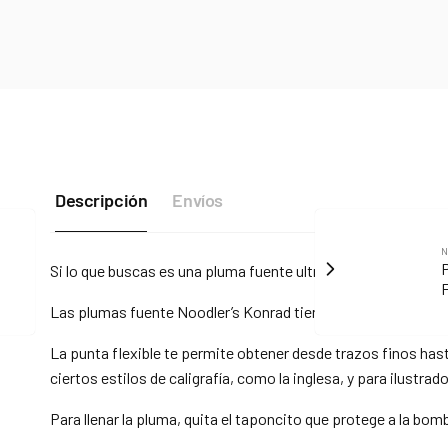
Descripción
Envíos
N
P
Si lo que buscas es una pluma fuente ultra versátil, la Konrad
F
Las plumas fuente Noodler’s Konrad tienen dos característic
La punta flexible te permite obtener desde trazos finos hasta
ciertos estilos de caligrafía, como la inglesa, y para ilustra
Para llenar la pluma, quita el taponcito que protege a la bo