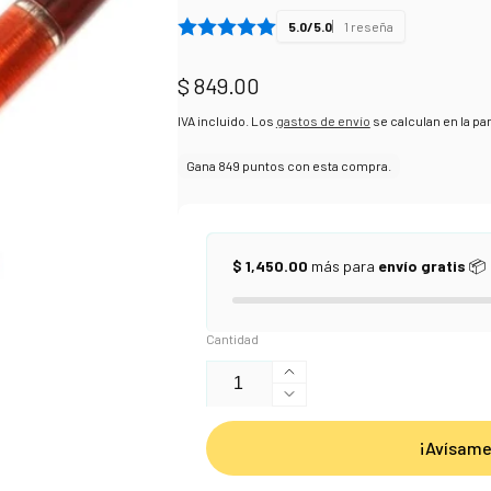
5.0/5.0
1 reseña
Precio
$ 849.00
habitual
IVA incluido. Los
gastos de envío
se calculan en la pan
$ 1,450.00
más para
envío gratis
📦
Cantidad
Aumentar
Reducir
cantidad
cantidad
para
¡Avísame
para
Pluma
Pluma
Noodler&#39;s