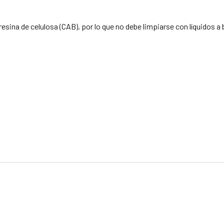
Crédito sujeto a aprobación.
¿Tienes dudas? Consulta nuestra
Ayuda.
sina de celulosa (CAB), por lo que no debe limpiarse con líquidos a 