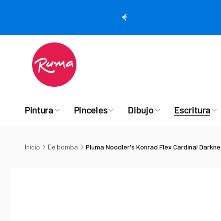
rectamente
 contenido
Pintura
Pinceles
Dibujo
Escritura
Inicio
De bomba
Pluma Noodler's Konrad Flex Cardinal Darkn
Ir
directamente
a la
información
del producto