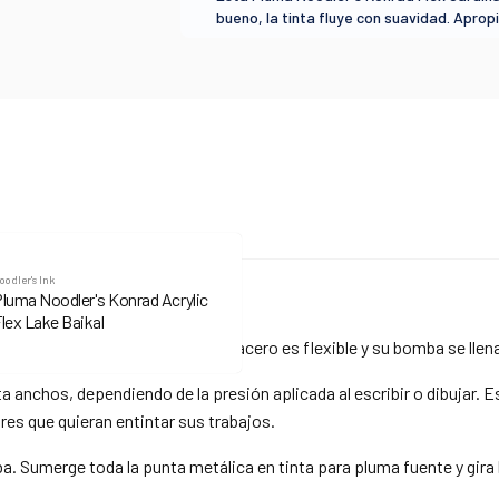
Compra ahora y paga a meses sin
oodler's Ink
tarjeta de crédito
luma Noodler's Konrad Acrylic
 Flex de Noodler’s es para ti.
lex Lake Baikal
as muy atractivas: su punta de acero es flexible y su bomba se llen
Agrega tu producto al carrito y
elige pagar con
1
Meses sin Tarjeta.
 anchos, dependiendo de la presión aplicada al escribir o dibujar. E
En tu cuenta de Mercado Pago,
elige la cantidad de
2
dores que quieran entintar sus trabajos.
meses
y confirma.
Paga mes a mes
con saldo disponible, débito u
3
otros medios.
mba. Sumerge toda la punta metálica en tinta para pluma fuente y gira