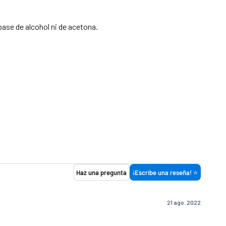
base de alcohol ni de acetona.
Costo de envío
$ 1 4 9
$ 8 0
G R A T I S