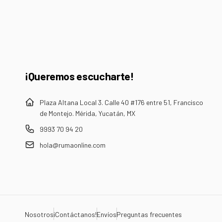
el
¡Queremos escucharte!
Plaza Altana Local 3. Calle 40 #176 entre 51, Francisco
de Montejo. Mérida, Yucatán, MX
9993 70 94 20
hola@rumaonline.com
Nosotros
¡Contáctanos!
Envíos
Preguntas frecuentes