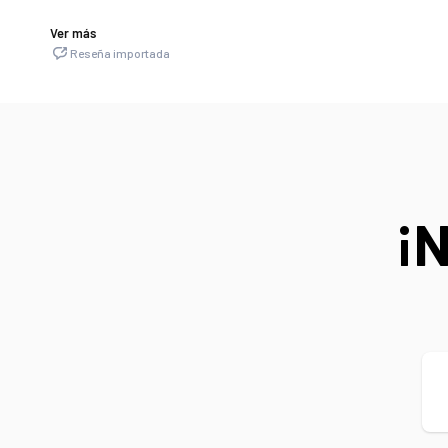
¡N
Co