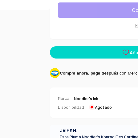
Noodler&#39;s
Konrad
Konrad
Flex
Flex
Cardinal
Cardinal
Darkness
M
Darkness
Compra ahora, paga después
con Merc
Marca:
Noodler's Ink
Disponibilidad:
Agotado