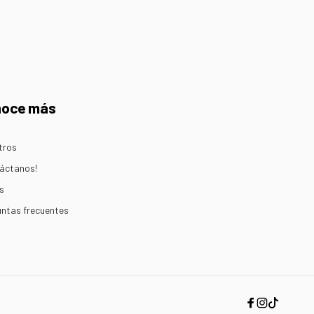
noce más
tros
áctanos!
s
ntas frecuentes
Facebook
Instagram
TikTok