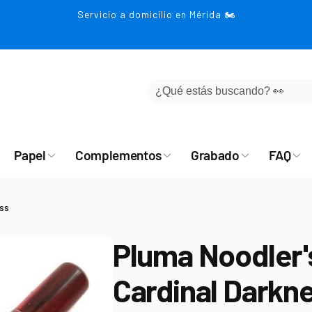
Servicio a domicilio en Mérida 🏍️
Papel
Complementos
Grabado
FAQ
ess
Pluma Noodler'
Cardinal Darkn